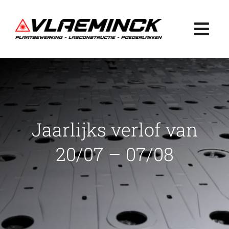
Ga
naar
Togg
inhoud
Navi
Home
Plaatbewerking
Jaarlijks verlof van
Lasconstructie
20/07 – 07/08
Poederlakken
Projecten