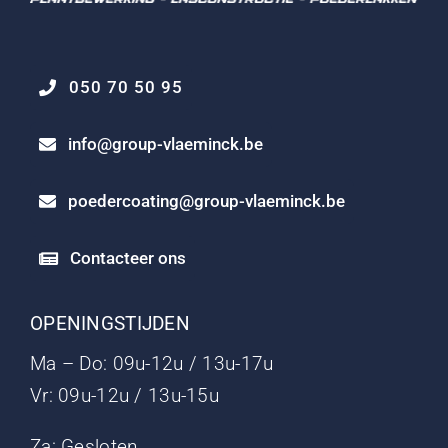
050 70 50 95
info@group-vlaeminck.be
poedercoating@group-vlaeminck.be
Contacteer ons
OPENINGSTIJDEN
Ma – Do: 09u-12u / 13u-17u
Vr: 09u-12u / 13u-15u
Za: Gesloten