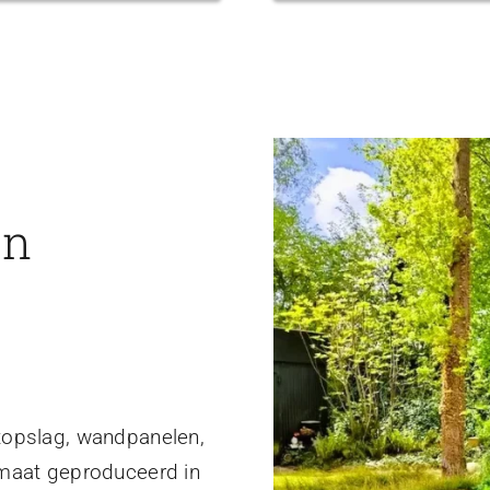
en
topslag, wandpanelen,
 maat geproduceerd in