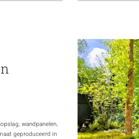
en
topslag, wandpanelen,
 maat geproduceerd in