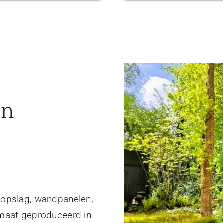
en
topslag, wandpanelen,
 maat geproduceerd in