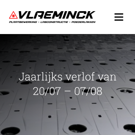
Ga
naar
Togg
inhoud
Navi
Home
Plaatbewerking
Jaarlijks verlof van
Lasconstructie
20/07 – 07/08
Poederlakken
Projecten