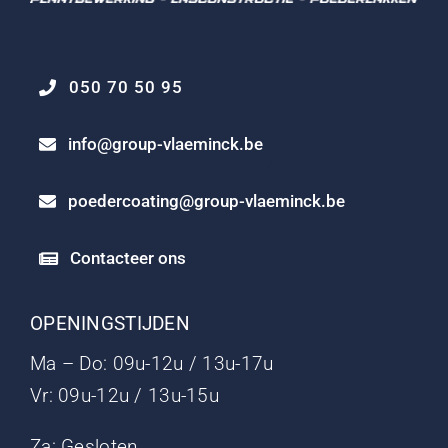
050 70 50 95
info@group-vlaeminck.be
poedercoating@group-vlaeminck.be
Contacteer ons
OPENINGSTIJDEN
Ma – Do: 09u-12u / 13u-17u
Vr: 09u-12u / 13u-15u
Za: Gesloten