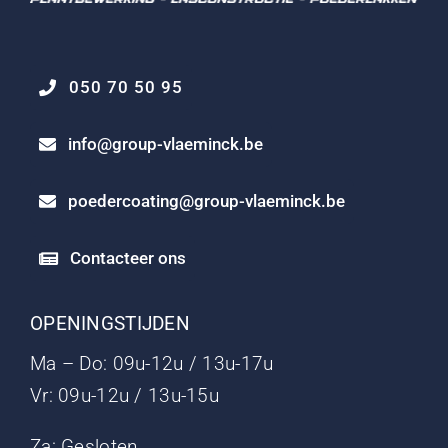
050 70 50 95
info@group-vlaeminck.be
poedercoating@group-vlaeminck.be
Contacteer ons
OPENINGSTIJDEN
Ma – Do: 09u-12u / 13u-17u
Vr: 09u-12u / 13u-15u
Za: Gesloten