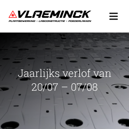
Ga
naar
Togg
inhoud
Navi
Home
Plaatbewerking
Jaarlijks verlof van
Lasconstructie
20/07 – 07/08
Poederlakken
Projecten