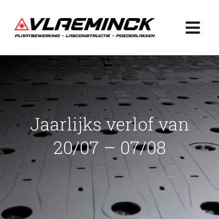
Ga
naar
Togg
inhoud
Navi
Home
Plaatbewerking
Jaarlijks verlof van
Lasconstructie
20/07 – 07/08
Poederlakken
Projecten