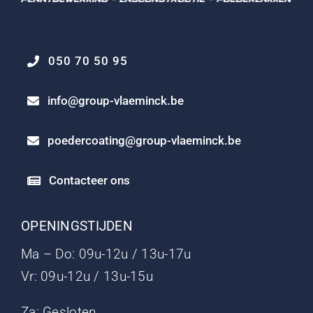
050 70 50 95
info@group-vlaeminck.be
poedercoating@group-vlaeminck.be
Contacteer ons
OPENINGSTIJDEN
Ma – Do: 09u-12u / 13u-17u
Vr: 09u-12u / 13u-15u
Za: Gesloten