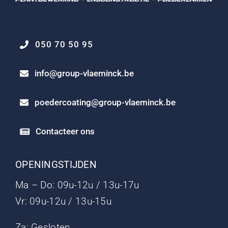
050 70 50 95
info@group-vlaeminck.be
poedercoating@group-vlaeminck.be
Contacteer ons
OPENINGSTIJDEN
Ma – Do: 09u-12u / 13u-17u
Vr: 09u-12u / 13u-15u
Za: Gesloten