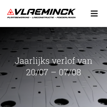
Ga
naar
Togg
inhoud
Navi
Home
Plaatbewerking
Jaarlijks verlof van
Lasconstructie
20/07 – 07/08
Poederlakken
Projecten