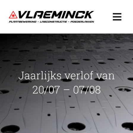
Ga
naar
Togg
inhoud
Navi
Home
Plaatbewerking
Jaarlijks verlof van
Lasconstructie
20/07 – 07/08
Poederlakken
Projecten