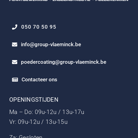
050 70 50 95
info@group-vlaeminck.be
poedercoating@group-vlaeminck.be
Contacteer ons
OPENINGSTIJDEN
Ma – Do: 09u-12u / 13u-17u
Vr: 09u-12u / 13u-15u
Za: Gesloten