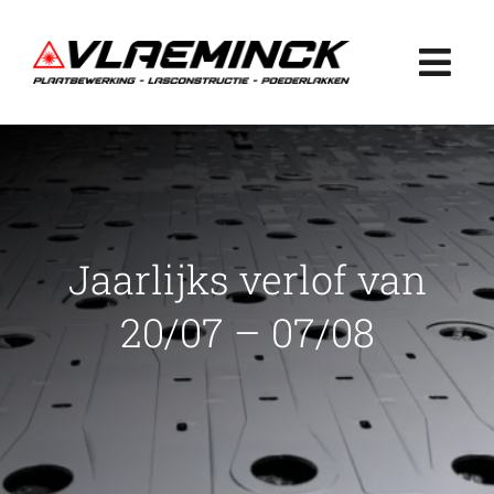
Ga
naar
Togg
inhoud
Navi
Home
Plaatbewerking
Jaarlijks verlof van
Lasconstructie
20/07 – 07/08
Poederlakken
Projecten