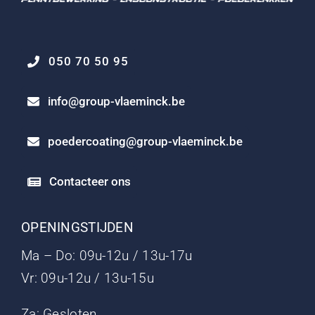
050 70 50 95
info@group-vlaeminck.be
poedercoating@group-vlaeminck.be
Contacteer ons
OPENINGSTIJDEN
Ma – Do: 09u-12u / 13u-17u
Vr: 09u-12u / 13u-15u
Za: Gesloten