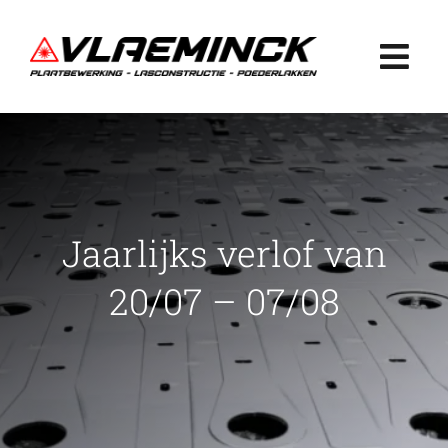
Ga
naar
Togg
inhoud
Navi
Home
Plaatbewerking
Jaarlijks verlof van
Lasconstructie
20/07 – 07/08
Poederlakken
Projecten