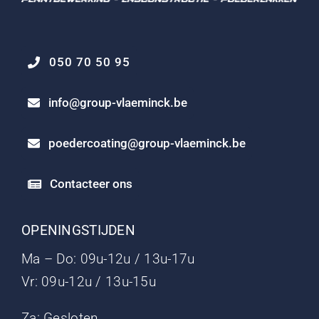
050 70 50 95
info@group-vlaeminck.be
poedercoating@group-vlaeminck.be
Contacteer ons
OPENINGSTIJDEN
Ma – Do: 09u-12u / 13u-17u
Vr: 09u-12u / 13u-15u
Za: Gesloten