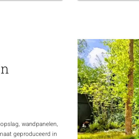
en
topslag, wandpanelen,
 maat geproduceerd in