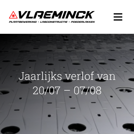
Ga
naar
Togg
inhoud
Navi
Home
Plaatbewerking
Jaarlijks verlof van
Lasconstructie
20/07 – 07/08
Poederlakken
Projecten