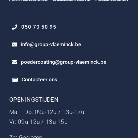
050 70 50 95
info@group-vlaeminck.be
poedercoating@group-vlaeminck.be
Contacteer ons
OPENINGSTIJDEN
Ma – Do: 09u-12u / 13u-17u
Vr: 09u-12u / 13u-15u
Za: Gesloten