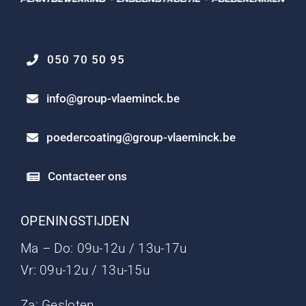
050 70 50 95
info@group-vlaeminck.be
poedercoating@group-vlaeminck.be
Contacteer ons
OPENINGSTIJDEN
Ma – Do: 09u-12u / 13u-17u
Vr: 09u-12u / 13u-15u
Za: Gesloten