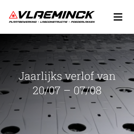
Ga
naar
Togg
inhoud
Navi
Home
Plaatbewerking
Jaarlijks verlof van
Lasconstructie
20/07 – 07/08
Poederlakken
Projecten